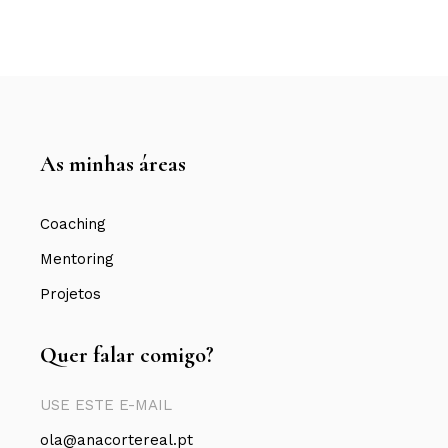
As minhas áreas
Coaching
Mentoring
Projetos
Quer falar comigo?
USE ESTE E-MAIL
ola@anacortereal.pt