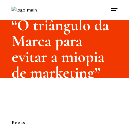
“O triângulo da
Marca para
evitar a miopia
de marketing”
Books